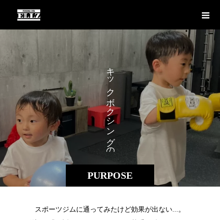
キ
ッ
ク
ボ
ク
シ
ン
グ
の
PURPOSE
スポーツジムに通ってみたけど効果が出ない...。