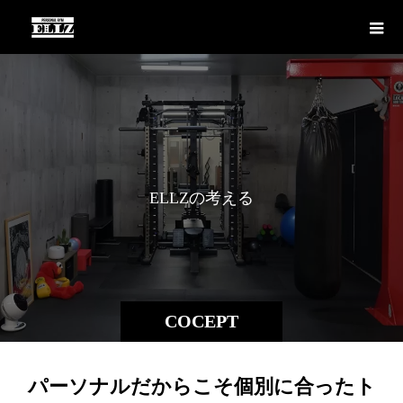
E
L
L
Z
の
考
え
る
ト
レ
COCEPT
パーソナルだからこそ個別に合ったト