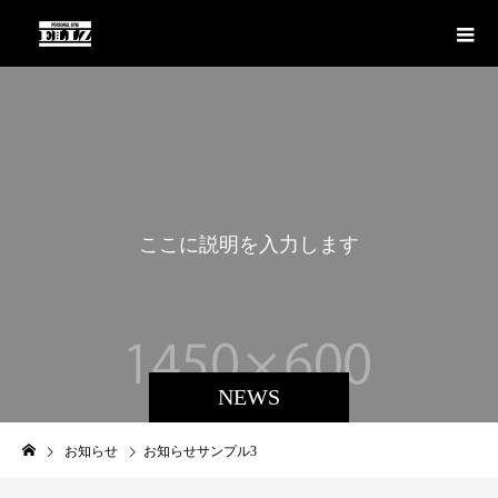
こ
こ
に
説
明
を
入
力
し
ま
す
。
NEWS
お知らせ
お知らせサンプル3