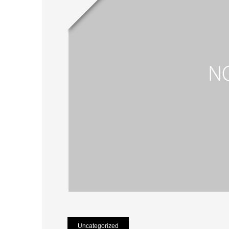
Uncategorized