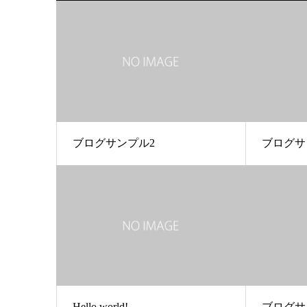
ブログサンプル2
ブログサ
Hello world!
ブログサ