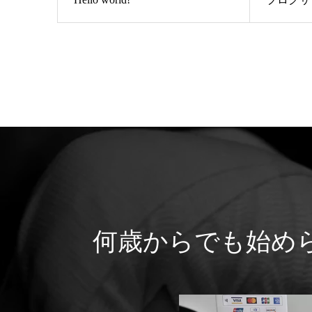
何歳からでも始めら