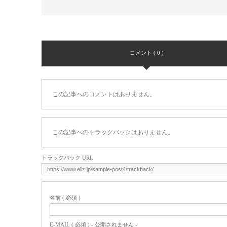
コメント ( 0 )
この記事へのコメントはありません。
この記事へのトラックバックはありません。
トラックバック URL
名前 ( 必須 )
E-MAIL ( 必須 ) - 公開されません -